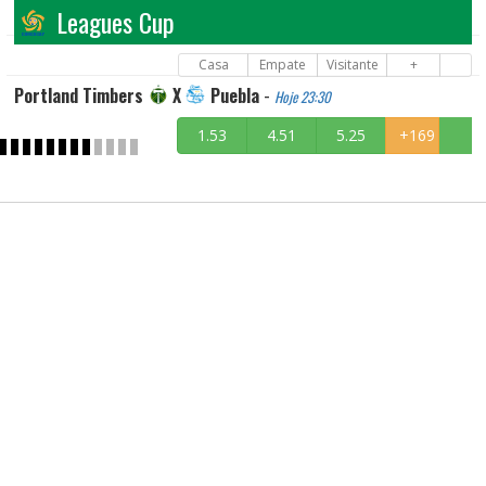
Leagues Cup
Casa
Empate
Visitante
+
Portland Timbers
X
Puebla
-
Hoje 23:30
1.53
4.51
5.25
+169