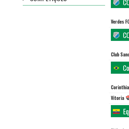
CO
Verdes F
CO
Club San
Co
Corinthi
Vitoria
Eq