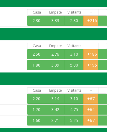
Casa
Empate
Visitante
+
2.30
3.33
2.80
+216
Casa
Empate
Visitante
+
2.50
2.76
3.10
+186
1.80
3.09
5.00
+195
Casa
Empate
Visitante
+
2.20
3.14
3.10
+67
1.70
3.42
4.75
+64
1.60
3.71
5.25
+67