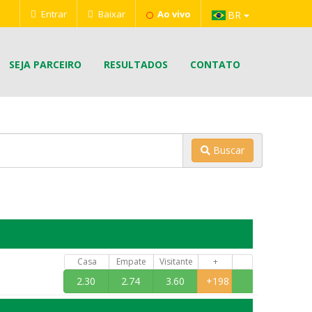
es e ganhe prêmios.
Entrar
Baixar
Ao vivo
BR
SEJA PARCEIRO
RESULTADOS
CONTATO
Buscar
Casa
Empate
Visitante
+
2.30
2.74
3.60
+198