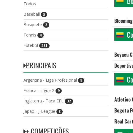
Bol
Todos
Baseball
5
Blooming
Basquete
3
Co
Tennis
4
Futebol
231
Boyaca C
PRINCIPAIS
Deportivo
Co
Argentina - Liga Profesional
9
Franca - Ligue 2
9
Atletico 
Inglaterra - Taca EFL
32
Bogota F
Japao - J-League
8
Real Car
+ COMPETIÇÕES