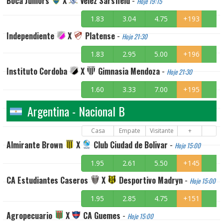
Boca Juniors
X
Velez Sarsfield
-
Hoje 19:15
1.83
3.04
4.75
+193
Independiente
X
Platense
-
Hoje 21:30
1.83
2.95
5.00
+196
Instituto Cordoba
X
Gimnasia Mendoza
-
Hoje 21:30
1.60
3.33
7.00
+195
Argentina - Nacional B
Casa
Empate
Visitante
+
Almirante Brown
X
Club Ciudad de Bolivar
-
Hoje 15:00
1.95
2.61
5.50
+145
CA Estudiantes Caseros
X
Desportivo Madryn
-
Hoje 15:00
1.95
2.85
4.75
+151
Agropecuario
X
CA Guemes
-
Hoje 15:00