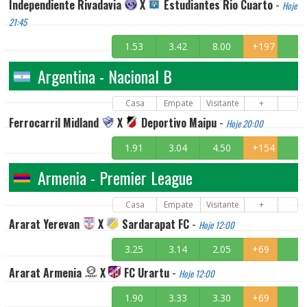
Independiente Rivadavia
X
Estudiantes Rio Cuarto
-
Hoje
21:45
1.53
3.42
8.00
+197
Argentina - Nacional B
Casa
Empate
Visitante
+
Ferrocarril Midland
X
Deportivo Maipu
-
Hoje 20:00
1.91
3.04
4.50
+154
Armenia - Premier League
Casa
Empate
Visitante
+
Ararat Yerevan
X
Sardarapat FC
-
Hoje 12:00
3.25
3.14
2.05
+69
Ararat Armenia
X
FC Urartu
-
Hoje 12:00
1.90
3.33
3.30
+69