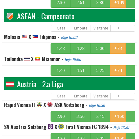
2.30
2.61
3.80
+149
ASEAN - Campeonato
Casa
Empate
Visitante
+
Malasia
X
Filipinas
-
Hoje 10:00
1.48
4.28
5.00
+73
Tailandia
X
Mianmar
-
Hoje 10:00
1.40
4.51
5.25
+74
Austria - 2.a Liga
Casa
Empate
Visitante
+
Rapid Vienna II
X
ASK Voitsberg
-
Hoje 10:30
2.90
3.56
2.15
+160
SV Austria Salzburg
X
First Vienna FC 1894
-
Hoje 12:30
3.30
3.33
2.05
+160