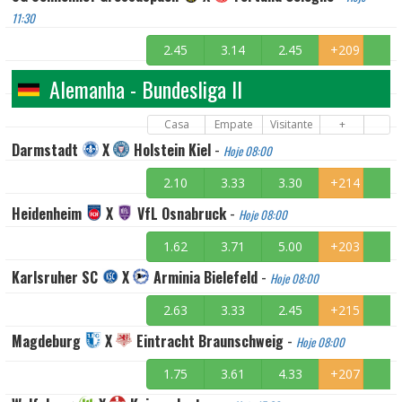
11:30
2.45
3.14
2.45
+209
Alemanha - Bundesliga II
Casa
Empate
Visitante
+
Darmstadt
X
Holstein Kiel
-
Hoje 08:00
2.10
3.33
3.30
+214
Heidenheim
X
VfL Osnabruck
-
Hoje 08:00
1.62
3.71
5.00
+203
Karlsruher SC
X
Arminia Bielefeld
-
Hoje 08:00
2.63
3.33
2.45
+215
Magdeburg
X
Eintracht Braunschweig
-
Hoje 08:00
1.75
3.61
4.33
+207