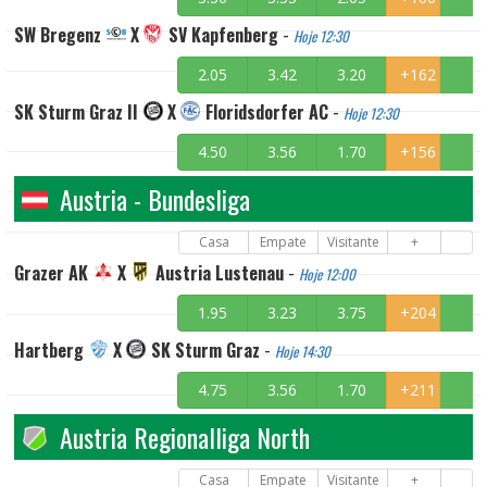
SW Bregenz
X
SV Kapfenberg
-
Hoje 12:30
2.05
3.42
3.20
+162
SK Sturm Graz II
X
Floridsdorfer AC
-
Hoje 12:30
4.50
3.56
1.70
+156
Austria - Bundesliga
Casa
Empate
Visitante
+
Grazer AK
X
Austria Lustenau
-
Hoje 12:00
1.95
3.23
3.75
+204
Hartberg
X
SK Sturm Graz
-
Hoje 14:30
4.75
3.56
1.70
+211
Austria Regionalliga North
Casa
Empate
Visitante
+