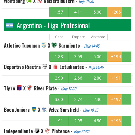
Wolfsburg
X
Kaiserslautern
-
Hoje 15:30
1.57
4.11
5.00
+205
Argentina - Liga Profesional
Casa
Empate
Visitante
+
Atletico Tucuman
X
Sarmiento
-
Hoje 14:45
1.83
3.09
5.00
+194
Deportivo Riestra
X
Estudiantes
-
Hoje 14:45
2.90
2.66
2.80
+191
Tigre
X
River Plate
-
Hoje 17:00
3.60
2.74
2.30
+197
Boca Juniors
X
Velez Sarsfield
-
Hoje 19:15
1.91
2.95
4.50
+193
Independiente
X
Platense
-
Hoje 21:30