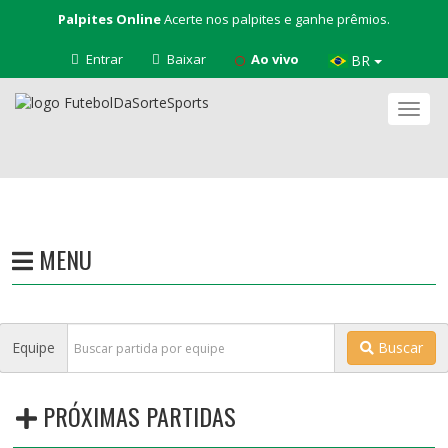
Palpites Online
Acerte nos palpites e ganhe prêmios.
Entrar
Baixar
Ao vivo
BR
Nave
MENU
Equipe
Buscar
PRÓXIMAS PARTIDAS