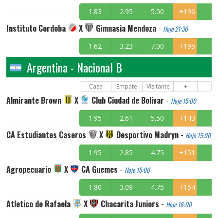
1.83
2.95
5.00
+196
Instituto Cordoba
X
Gimnasia Mendoza
-
Hoje 21:30
1.62
3.23
7.00
+195
Argentina - Nacional B
Casa
Empate
Visitante
+
Almirante Brown
X
Club Ciudad de Bolivar
-
Hoje 15:00
1.95
2.61
5.50
+143
CA Estudiantes Caseros
X
Desportivo Madryn
-
Hoje 15:00
1.95
2.85
4.75
+151
Agropecuario
X
CA Guemes
-
Hoje 15:00
1.80
3.09
4.75
+154
Atletico de Rafaela
X
Chacarita Juniors
-
Hoje 16:00